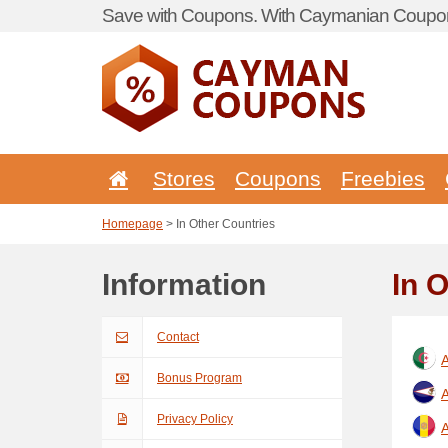
Save with Coupons. With Caymanian Coupon
Stores
Coupons
Freebies
Homepage
> In Other Countries
Information
In 
Contact
A
Bonus Program
Privacy Policy
A