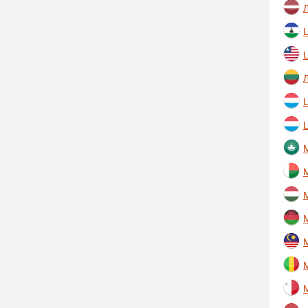
Л
L
Л
L
M
M
M