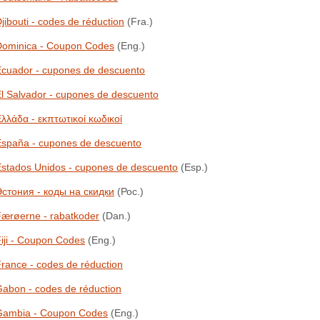
jibouti - codes de réduction
(Fra.)
Dominica - Coupon Codes
(Eng.)
cuador - cupones de descuento
l Salvador - cupones de descuento
λλάδα - εκπτωτικοί κωδικοί
España - cupones de descuento
stados Unidos - cupones de descuento
(Esp.)
стония - коды на скидки
(Рос.)
ærøerne - rabatkoder
(Dan.)
iji - Coupon Codes
(Eng.)
rance - codes de réduction
abon - codes de réduction
Gambia - Coupon Codes
(Eng.)