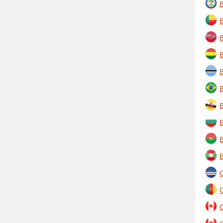
B
B
B
B
Б
B
B
C
C