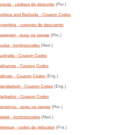
ngola - códigos de desconto
(Por.)
Antigua and Barbuda - Coupon Codes
rgentina - cupones de descuento
Армения - коды на скидки
(Рос.)
ruba - kortingscodes
(Ned.)
ustralia - Coupon Codes
Bahamas - Coupon Codes
Bahrain - Coupon Codes
(Eng.)
Bangladesh - Coupon Codes
(Eng.)
Barbados - Coupon Codes
еларусь - коды на скидки
(Рос.)
elgië - kortingscodes
(Ned.)
elgique - codes de réduction
(Fra.)