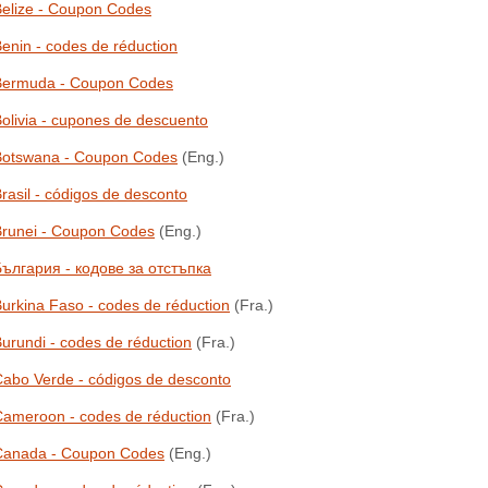
elize - Coupon Codes
enin - codes de réduction
Bermuda - Coupon Codes
olivia - cupones de descuento
Botswana - Coupon Codes
(Eng.)
rasil - códigos de desconto
Brunei - Coupon Codes
(Eng.)
ългария - кодове за отстъпка
urkina Faso - codes de réduction
(Fra.)
urundi - codes de réduction
(Fra.)
abo Verde - códigos de desconto
ameroon - codes de réduction
(Fra.)
Canada - Coupon Codes
(Eng.)