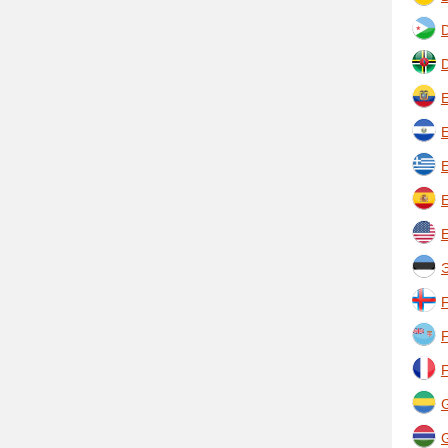
D
E
E
Ε
E
Э
F
F
F
G