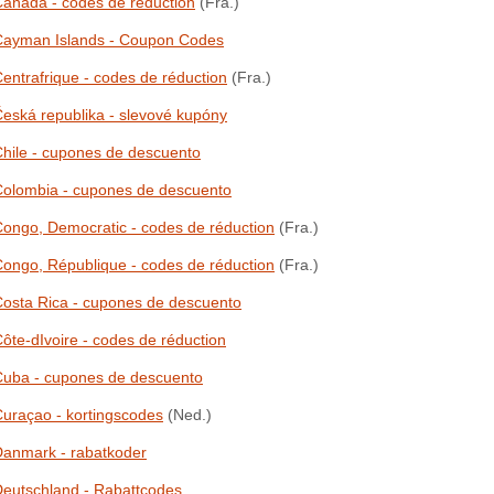
anada - codes de réduction
(Fra.)
Cayman Islands - Coupon Codes
entrafrique - codes de réduction
(Fra.)
eská republika - slevové kupóny
hile - cupones de descuento
olombia - cupones de descuento
ongo, Democratic - codes de réduction
(Fra.)
ongo, République - codes de réduction
(Fra.)
osta Rica - cupones de descuento
ôte-dIvoire - codes de réduction
Cuba - cupones de descuento
uraçao - kortingscodes
(Ned.)
anmark - rabatkoder
eutschland - Rabattcodes