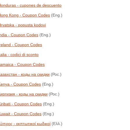
Honduras - cupones de descuento
Hong Kong - Coupon Codes
(Eng.)
rvatska - popusta kodovi
ndia - Coupon Codes
(Eng.)
reland - Coupon Codes
talia - codici di sconto
Jamaica - Coupon Codes
азахстан - коды на скидки
(Рос.)
Kenya - Coupon Codes
(Eng.)
иргизия - коды на скидки
(Рос.)
iribati - Coupon Codes
(Eng.)
Kuwait - Coupon Codes
(Eng.)
ύπρος - εκπτωτικοί κωδικοί
(Ελλ.)