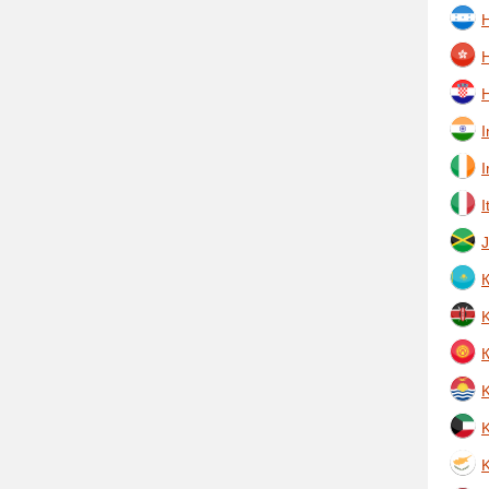
H
I
I
I
К
К
K
Κ