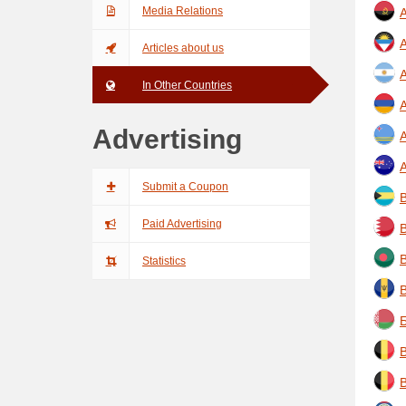
Media Relations
A
Articles about us
A
In Other Countries
Advertising
A
A
Submit a Coupon
Paid Advertising
Statistics
Б
B
B