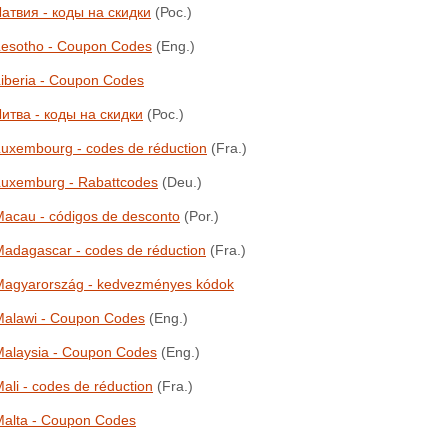
атвия - коды на скидки
(Рос.)
Lesotho - Coupon Codes
(Eng.)
iberia - Coupon Codes
итва - коды на скидки
(Рос.)
uxembourg - codes de réduction
(Fra.)
Luxemburg - Rabattcodes
(Deu.)
acau - códigos de desconto
(Por.)
adagascar - codes de réduction
(Fra.)
Magyarország - kedvezményes kódok
Malawi - Coupon Codes
(Eng.)
Malaysia - Coupon Codes
(Eng.)
ali - codes de réduction
(Fra.)
Malta - Coupon Codes