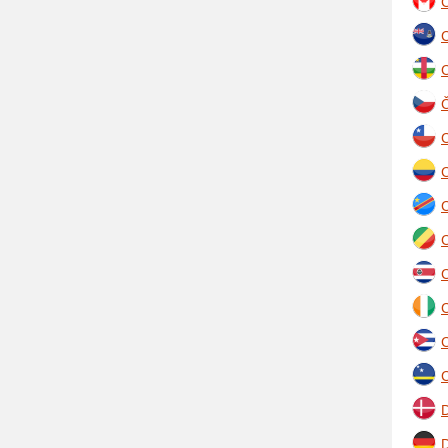
C
C
Č
C
C
C
C
C
C
C
D
D